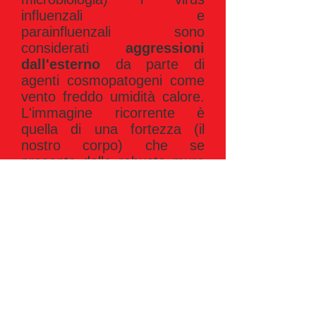
influenzali e
parainfluenzali sono
considerati
aggressioni
dall'esterno
da parte di
agenti cosmopatogeni come
vento freddo umidità calore.
L'immagine ricorrente è
quella di una fortezza (il
nostro corpo) che se
presenta delle robuste mura
di cinta e una buona
organizzazione delle sue
sentinelle è più difficile da
espugnare. Per avere una
buona energia difensiva
bisogna quindi possedere
anche un
buon equilibrio
energetico interno
e questo
si può ottenere con uno
stile