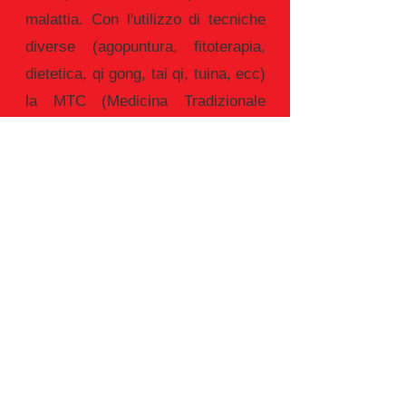
malattia. Con l'utilizzo di tecniche
diverse (agopuntura, fitoterapia,
dietetica, qi gong, tai qi, tuina, ecc)
la MTC (Medicina Tradizionale
Cinese) si prende cura dell'uomo
nella sua interezza. L'agopuntura,
attraverso l'infissione di sottilissimi
aghi, e la fitoterapia attraverso la
somministrazione di estratti
secchi, ristabiliscono il libero fluire
dell'energia rinvigorendo dove c'è
carenza, disperdendo dove c'è
accumulo. Ugualmente la dietetica
utilizza gli alimenti non solo come
nutrimento ma anche come vera e